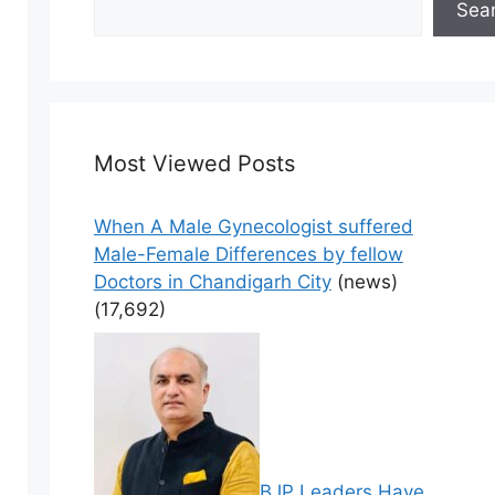
Sea
Most Viewed Posts
When A Male Gynecologist suffered
Male-Female Differences by fellow
Doctors in Chandigarh City
(news)
(17,692)
BJP Leaders Have