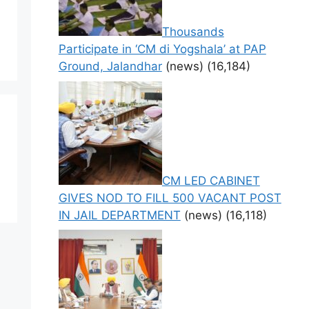
Thousands
Participate in ‘CM di Yogshala’ at PAP
Ground, Jalandhar
(news)
(16,184)
CM LED CABINET
GIVES NOD TO FILL 500 VACANT POST
IN JAIL DEPARTMENT
(news)
(16,118)