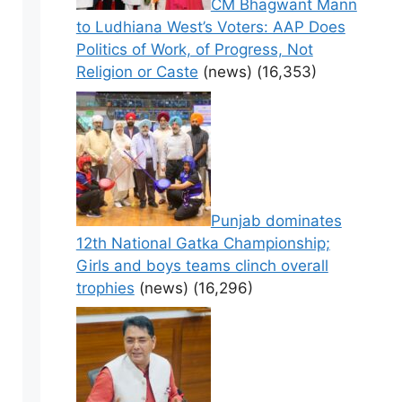
CM Bhagwant Mann
to Ludhiana West’s Voters: AAP Does
Politics of Work, of Progress, Not
Religion or Caste
(news)
(16,353)
Punjab dominates
12th National Gatka Championship;
Girls and boys teams clinch overall
trophies
(news)
(16,296)