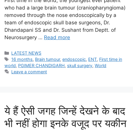
First time in the world, the youngest ever patient
who had a large brain tumour (craniopharyngioma)
removed through the nose endoscopically by a
team of endoscopic skull base surgeons, Dr.
Dhandapani SS and Dr. Sushant from Deptt. of
Neurosurgery …
Read more
Categories
LATEST NEWS
Tags
16 months
,
Brain tumour
,
endoscopic
,
ENT
,
First time in
world
,
PGIMER CHANDIGARH
,
skull surgery
,
World
Leave a comment
ये हैं ऐसी जगह जिन्हें देखने के बाद
भी नहीं होगा इनके वजूद पर यकीन