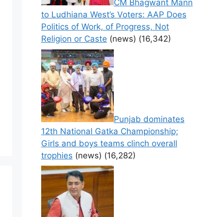
CM Bhagwant Mann
to Ludhiana West’s Voters: AAP Does
Politics of Work, of Progress, Not
Religion or Caste
(news)
(16,342)
Punjab dominates
12th National Gatka Championship;
Girls and boys teams clinch overall
trophies
(news)
(16,282)