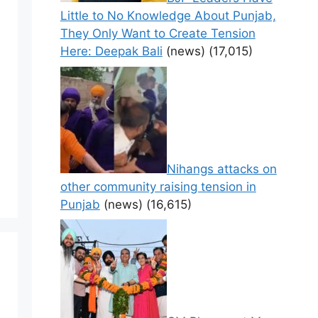
Little to No Knowledge About Punjab,
They Only Want to Create Tension
Here: Deepak Bali
(news)
(17,015)
Nihangs attacks on
other community raising tension in
Punjab
(news)
(16,615)