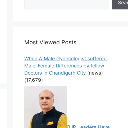
Sea
Most Viewed Posts
When A Male Gynecologist suffered
Male-Female Differences by fellow
Doctors in Chandigarh City
(news)
(17,679)
BJP Leaders Have