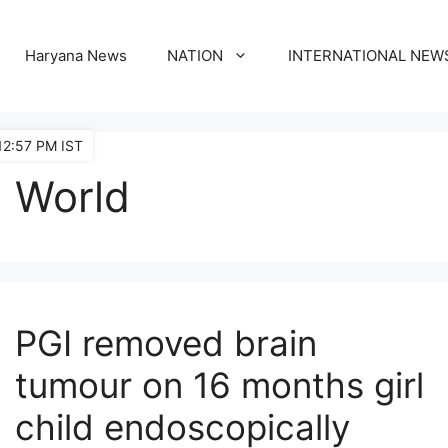
Haryana News
NATION
INTERNATIONAL NEW
12:57 PM IST
World
PGI removed brain
tumour on 16 months girl
child endoscopically