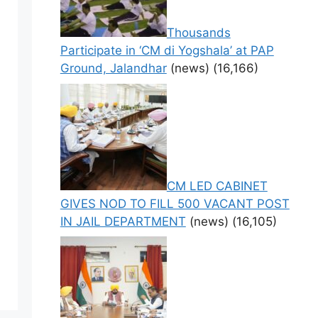
Thousands
Participate in ‘CM di Yogshala’ at PAP
Ground, Jalandhar
(news)
(16,166)
CM LED CABINET
GIVES NOD TO FILL 500 VACANT POST
IN JAIL DEPARTMENT
(news)
(16,105)