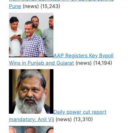
Pune
(news)
(15,243)
AAP Registers Key Bypoll
Wins in Punjab and Gujarat
(news)
(14,194)
Daily power cut report
mandatory: Anil Vij
(news)
(13,310)