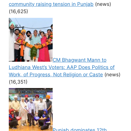
community raising tension in Punjab
(news)
(16,625)
CM Bhagwant Mann to
Ludhiana West’s Voters: AAP Does Politics of
Work, of Progress, Not Religion or Caste
(news)
(16,351)
Punjab dominates 12th