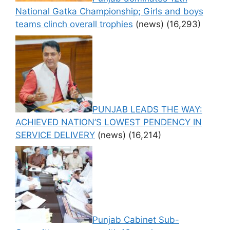
National Gatka Championship; Girls and boys
teams clinch overall trophies
(news)
(16,293)
PUNJAB LEADS THE WAY:
ACHIEVED NATION’S LOWEST PENDENCY IN
SERVICE DELIVERY
(news)
(16,214)
Punjab Cabinet Sub-