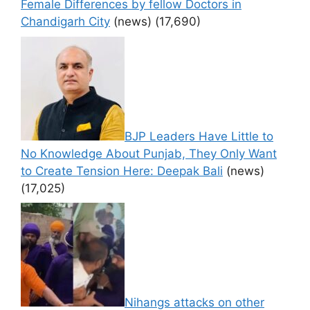
Female Differences by fellow Doctors in
Chandigarh City
(news)
(17,690)
BJP Leaders Have Little to
No Knowledge About Punjab, They Only Want
to Create Tension Here: Deepak Bali
(news)
(17,025)
Nihangs attacks on other