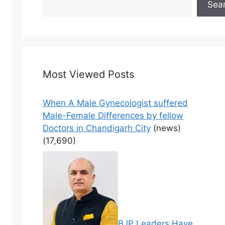
Sea
Most Viewed Posts
When A Male Gynecologist suffered
Male-Female Differences by fellow
Doctors in Chandigarh City
(news)
(17,690)
BJP Leaders Have