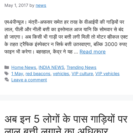
May 1, 2017
by
news
एम4पीन्यूज। मंत्री-अफसर समेत हर तरह के वीआईपी की गाड़ियों पर
लाल, पीली और नीली बत्ती का इस्तेमाल आज यानि कि सोमवार से बंद
हो जाएगा। अब किसी भी गाड़ी पर बत्ती लगी मिली तो मोटर व्हीकल एक्ट
के तहत ट्रैफिक इंस्पेक्टर न सिर्फ बत्ती उतरवाएगा, बल्कि 3000 रुपए
फाइन भी करेगा। बहरहाल, केंद्र ने यह …
Read more
Categories
Home News
,
INDIA NEWS
,
Trending News
Tags
1 May
,
red beacons
,
vehicles
,
VIP culture
,
VIP vehicles
Leave a comment
अब इन 5 लोगों के पास गाड़ियों पर
लाल बत्ती लगाने का अधिकार