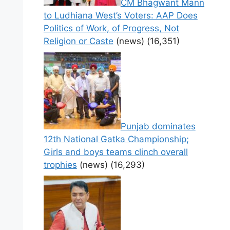
CM Bhagwant Mann
to Ludhiana West’s Voters: AAP Does
Politics of Work, of Progress, Not
Religion or Caste
(news)
(16,351)
Punjab dominates
12th National Gatka Championship;
Girls and boys teams clinch overall
trophies
(news)
(16,293)