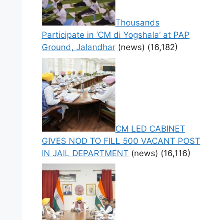
Thousands
Participate in ‘CM di Yogshala’ at PAP
Ground, Jalandhar
(news)
(16,182)
CM LED CABINET
GIVES NOD TO FILL 500 VACANT POST
IN JAIL DEPARTMENT
(news)
(16,116)