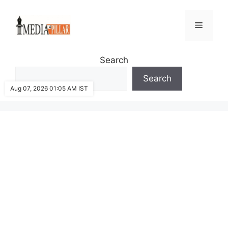
Skip
to
Menu
content
Search
Search
Aug 07, 2026 01:05 AM IST