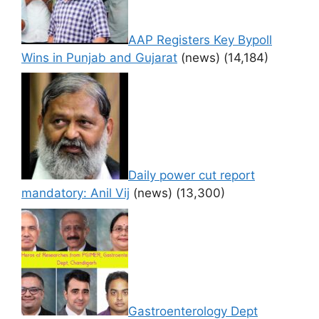
AAP Registers Key Bypoll
Wins in Punjab and Gujarat
(news)
(14,184)
Daily power cut report
mandatory: Anil Vij
(news)
(13,300)
Gastroenterology Dept