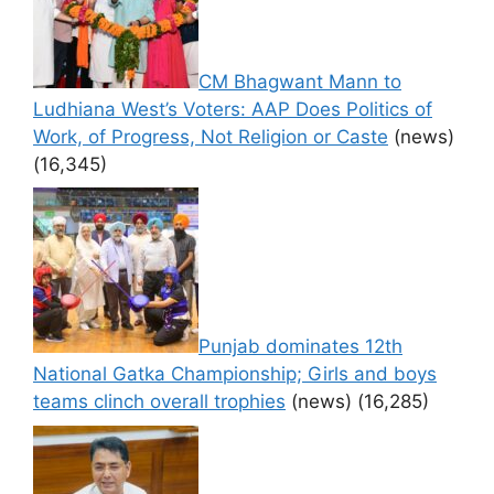
CM Bhagwant Mann to
Ludhiana West’s Voters: AAP Does Politics of
Work, of Progress, Not Religion or Caste
(news)
(16,345)
Punjab dominates 12th
National Gatka Championship; Girls and boys
teams clinch overall trophies
(news)
(16,285)