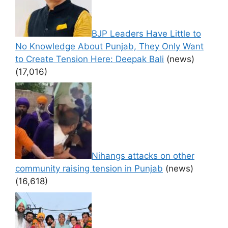
BJP Leaders Have Little to
No Knowledge About Punjab, They Only Want
to Create Tension Here: Deepak Bali
(news)
(17,016)
Nihangs attacks on other
community raising tension in Punjab
(news)
(16,618)