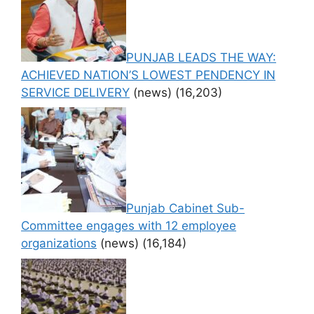
PUNJAB LEADS THE WAY:
ACHIEVED NATION’S LOWEST PENDENCY IN
SERVICE DELIVERY
(news)
(16,203)
Punjab Cabinet Sub-
Committee engages with 12 employee
organizations
(news)
(16,184)