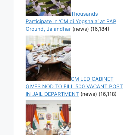
Thousands
Participate in ‘CM di Yogshala’ at PAP
Ground, Jalandhar
(news)
(16,184)
CM LED CABINET
GIVES NOD TO FILL 500 VACANT POST
IN JAIL DEPARTMENT
(news)
(16,118)