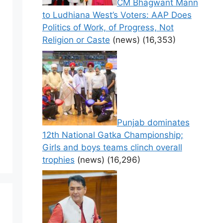
CM Bhagwant Mann
to Ludhiana West’s Voters: AAP Does
Politics of Work, of Progress, Not
Religion or Caste
(news)
(16,353)
Punjab dominates
12th National Gatka Championship;
Girls and boys teams clinch overall
trophies
(news)
(16,296)