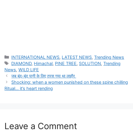
Categories
INTERNATIONAL NEWS
,
LATEST NEWS
,
Trending News
Tags
DIAMOND
,
Himachal
,
PINE TREE
,
SOLUTION
,
Trending
News
,
WILD LIFE
जब बूंद-बूंद पानी के लिए तरस गया था लाहौर
Shocking: when a women punished on these spine chilling
Ritual… it’s heart rending
Leave a Comment