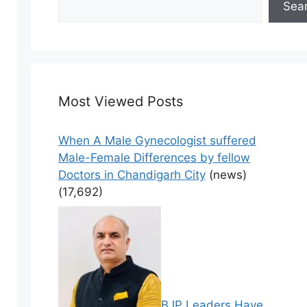
Sea
Most Viewed Posts
When A Male Gynecologist suffered
Male-Female Differences by fellow
Doctors in Chandigarh City
(news)
(17,692)
BJP Leaders Have