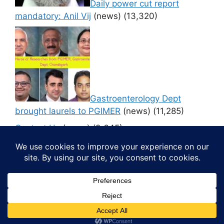
Daily power cut report
mandatory: Anil Vij
(news)
(13,320)
Gastroenterology Dept
brought laurels to PGIMER
(news)
(11,285)
Contact Us
(news)
(9,645)
© 2026 Media4pillar
• Built with
GeneratePress