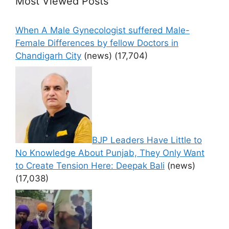
Most Viewed Posts
When A Male Gynecologist suffered Male-
Female Differences by fellow Doctors in
Chandigarh City
(news)
(17,704)
BJP Leaders Have Little to
No Knowledge About Punjab, They Only Want
to Create Tension Here: Deepak Bali
(news)
(17,038)