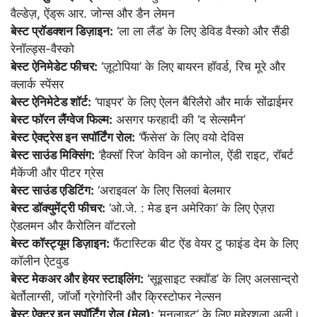
वैल्डेज़, ऐंड्रू आर. जोन्स और डैन लेमन
बेस्ट प्रॉडक्शन डिज़ाइन:
‘ला ला लैंड’ के लिए डेविड वैस्को और सैंडी
रेनॉल्ड्स-वैस्को
बेस्ट ऐनिमेडेट फीचर:
‘ज़ूटोपिया’ के लिए बायरन हॉवर्ड, रिच मूरे और
क्लार्क स्पेंसर
बेस्ट ऐनिमेटेड शॉर्ट:
‘पाइपर’ के लिए ऐलन बैरिलैरो और मार्क सोंढाईमर
बेस्ट फॉरन लैंग्वेज फिल्म:
असगर फरहादी की ‘द सेल्समैन’
बेस्ट ऐक्ट्रेस इन सपॉर्टिंग रोल:
‘फैंसेस’ के लिए वयो देविस
बेस्ट साउंड मिक्सिंग:
‘हैक्सॉ रिज’ केविन ओ कानोल, ऐंडी राइट, रॉबर्ट
मैकेंजी और पीटर ग्रेस
बेस्ट साउंड एडिटिंग:
‘अराइवल’ के लिए सिलवां बेलमार
बेस्ट डॉक्युमेंट्री फीचर:
‘ओ.जे. : मेड इन अमेरिका’ के लिए ऐज़रा
ऐडलमन और कैरोलिन वॉटरलो
बेस्ट कॉस्ट्यूम डिज़ाइन:
फैंटास्टिक बीट ऐंड वेयर टु फाइंड देम के लिए
कॉलीन ऐटवुड
बेस्ट मेकअर और हेयर स्टाइलिंग:
‘सूइसाइट स्क्वॉड’ के लिए अलसान्द्रो
बेर्तोलाग्सी, जॉर्जो ग्रेगोरिनी और क्रिस्टोफर नेल्सन
बेस्ट ऐक्टर इन सपॉर्टिंग रोल (मेल):
‘मूनलाइट’ के लिए महेरशला अली।