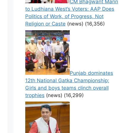
CM Bhagwant Mann
to Ludhiana West’s Voters: AAP Does
Politics of Work, of Progress, Not
Religion or Caste
(news)
(16,356)
Punjab dominates
12th National Gatka Championship;
Girls and boys teams clinch overall
trophies
(news)
(16,299)