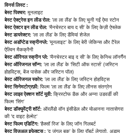
विनर्स लिस्ट :
बेस्ट पिक्चर:
मूनलाइट
बेस्ट ऐक्ट्रेस इन लीड रोल:
‘ला ला लैंड’ के लिए चुनी गईं ऐमा स्टोन
बेस्ट ऐक्टर इन लीड रोल:
‘मैनचेस्टर बाय द सी’ के लिए केज़ी ऐफ्लेक
बेस्ट डायरेक्टर:
‘ला ला लैंड’ के लिए डैमियां शेजेल
बेस्ट अडॉप्टेड स्क्रीनप्ले:
‘मूनलाइट’ के लिए बेरी जेकिन्स और टैरेल
ऐल्विन मैकक्रैनी
बेस्ट ऑरिनल स्क्रीन प्ले:
‘मैनचेस्टर बाइ द सी’ के लिए केनिथ लॉनर्गैन
बेस्ट ऑरिजनल सॉन्ग:
‘ला ला लैंड’ के ‘सिटी ऑफ स्टार्स’ (जस्टिन
होहविट्स, बेंज पासेक और जस्टिन पॉल)
बेस्ट ऑरिजनल स्कोर:
‘ला ला लैंड’ के लिए जस्टिन होहविट्स
बेस्ट सिनेमटोग्रफ़ी:
फिल्म ‘ला ला लैंड’ के लिए लीनस संतग्रेन
बेस्ट लाइव ऐक्शन शॉर्ट मूवी:
क्रिस्टोफ डैक और अन्ना उडवर्डी की
फिल्म ‘सिंग’
बेस्ट डॉक्युमेंट्री शॉर्ट:
ऑरलैंडो वॉन इंसीडेल और योआनना नातासेगरा
की ‘द वाइट हेल्मेट’
बेस्ट फिल्म एडिटिंग:
‘हैक्सॉ रिज’ के लिए जॉन गिलबर्ट
बेस्ट विज़ुअल इफेक्ट्स :
‘द जंगल बुक’ के लिए रॉबर्ट लेगातो, अडाम