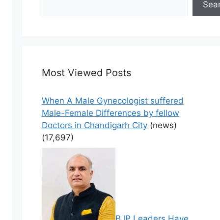
Sea
Most Viewed Posts
When A Male Gynecologist suffered
Male-Female Differences by fellow
Doctors in Chandigarh City
(news)
(17,697)
BJP Leaders Have