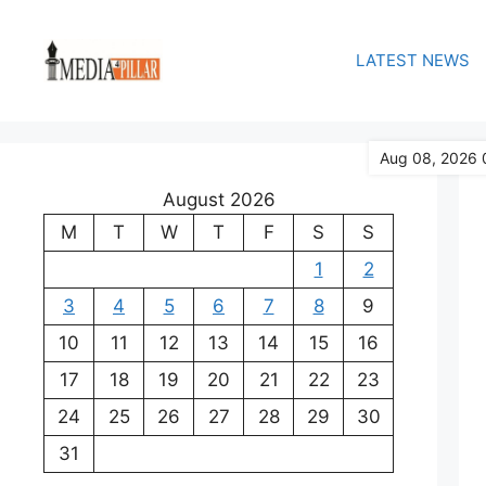
Skip
to
LATEST NEWS
content
Aug 08, 2026 
August 2026
M
T
W
T
F
S
S
1
2
3
4
5
6
7
8
9
10
11
12
13
14
15
16
17
18
19
20
21
22
23
24
25
26
27
28
29
30
31