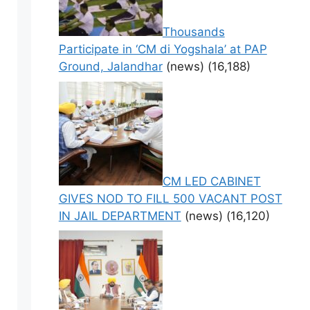
Thousands
Participate in ‘CM di Yogshala’ at PAP
Ground, Jalandhar
(news)
(16,188)
CM LED CABINET
GIVES NOD TO FILL 500 VACANT POST
IN JAIL DEPARTMENT
(news)
(16,120)