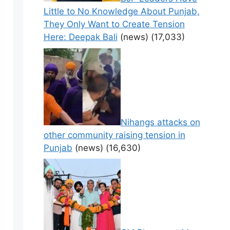
Little to No Knowledge About Punjab,
They Only Want to Create Tension
Here: Deepak Bali
(news)
(17,033)
Nihangs attacks on
other community raising tension in
Punjab
(news)
(16,630)