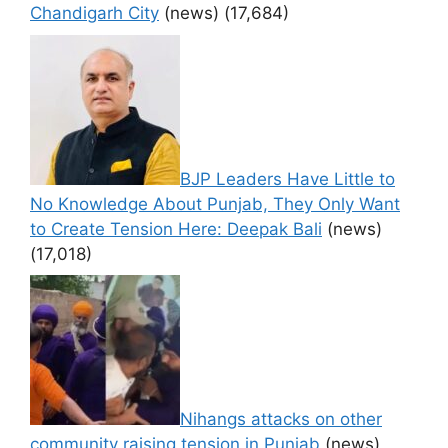
Chandigarh City
(news)
(17,684)
BJP Leaders Have Little to
No Knowledge About Punjab, They Only Want
to Create Tension Here: Deepak Bali
(news)
(17,018)
Nihangs attacks on other
community raising tension in Punjab
(news)