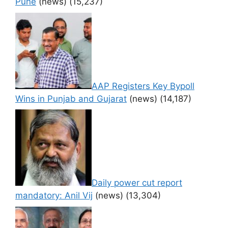
Pune
(news)
(15,237)
AAP Registers Key Bypoll
Wins in Punjab and Gujarat
(news)
(14,187)
Daily power cut report
mandatory: Anil Vij
(news)
(13,304)