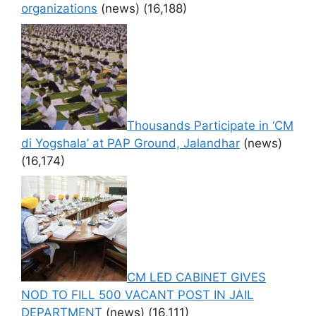
organizations
(news)
(16,188)
Thousands Participate in ‘CM
di Yogshala’ at PAP Ground, Jalandhar
(news)
(16,174)
CM LED CABINET GIVES
NOD TO FILL 500 VACANT POST IN JAIL
DEPARTMENT
(news)
(16,111)