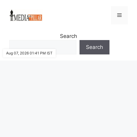
Skip
to
Menu
content
Search
Search
Aug 07, 2026 01:41 PM IST