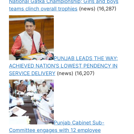
National Gatka Championship; Girls and boys
teams clinch overall trophies
(news)
(16,287)
PUNJAB LEADS THE WAY:
ACHIEVED NATION’S LOWEST PENDENCY IN
SERVICE DELIVERY
(news)
(16,207)
Punjab Cabinet Sub-
Committee engages with 12 employee