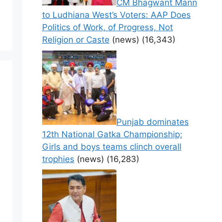
CM Bhagwant Mann
to Ludhiana West’s Voters: AAP Does
Politics of Work, of Progress, Not
Religion or Caste
(news)
(16,343)
Punjab dominates
12th National Gatka Championship;
Girls and boys teams clinch overall
trophies
(news)
(16,283)