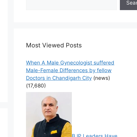
Sea
Most Viewed Posts
When A Male Gynecologist suffered
Male-Female Differences by fellow
Doctors in Chandigarh City
(news)
(17,680)
BJP Leaders Have