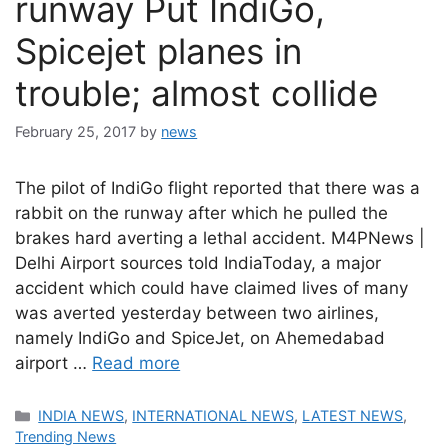
runway Put IndiGo,
Spicejet planes in
trouble; almost collide
February 25, 2017
by
news
The pilot of IndiGo flight reported that there was a
rabbit on the runway after which he pulled the
brakes hard averting a lethal accident. M4PNews |
Delhi Airport sources told IndiaToday, a major
accident which could have claimed lives of many
was averted yesterday between two airlines,
namely IndiGo and SpiceJet, on Ahemedabad
airport …
Read more
Categories
INDIA NEWS
,
INTERNATIONAL NEWS
,
LATEST NEWS
,
Trending News