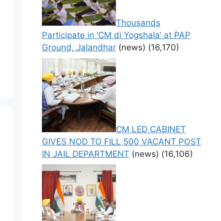
Thousands
Participate in ‘CM di Yogshala’ at PAP
Ground, Jalandhar
(news)
(16,170)
CM LED CABINET
GIVES NOD TO FILL 500 VACANT POST
IN JAIL DEPARTMENT
(news)
(16,106)