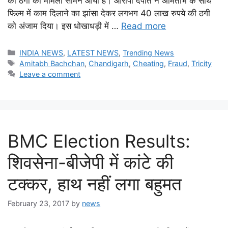
की ठगी का मामला सामने आया है। आरोपी दंपति ने अमिताभ के साथ
फिल्म में काम दिलाने का झांसा देकर लगभग 40 लाख रुपये की ठगी
को अंजाम दिया। इस धोखाधड़ी में …
Read more
Categories
INDIA NEWS
,
LATEST NEWS
,
Trending News
Tags
Amitabh Bachchan
,
Chandigarh
,
Cheating
,
Fraud
,
Tricity
Leave a comment
BMC Election Results:
शिवसेना-बीजेपी में कांटे की
टक्कर, हाथ नहीं लगा बहुमत
February 23, 2017
by
news