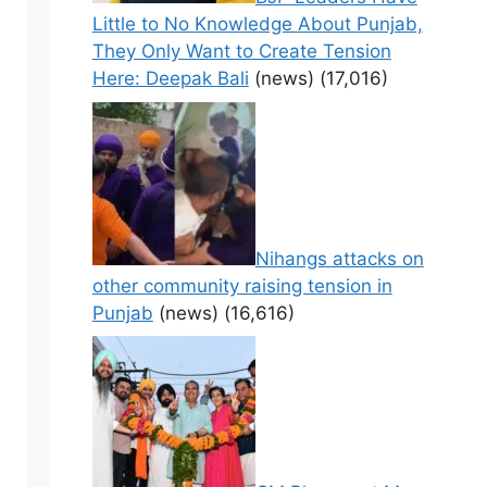
Little to No Knowledge About Punjab,
They Only Want to Create Tension
Here: Deepak Bali
(news)
(17,016)
Nihangs attacks on
other community raising tension in
Punjab
(news)
(16,616)