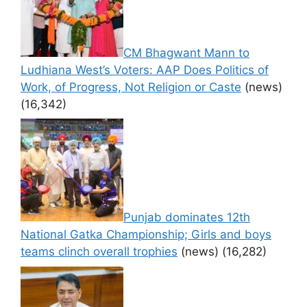
CM Bhagwant Mann to
Ludhiana West’s Voters: AAP Does Politics of
Work, of Progress, Not Religion or Caste
(news)
(16,342)
Punjab dominates 12th
National Gatka Championship; Girls and boys
teams clinch overall trophies
(news)
(16,282)