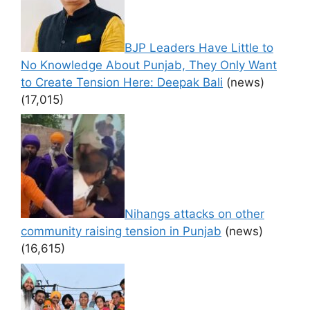
BJP Leaders Have Little to
No Knowledge About Punjab, They Only Want
to Create Tension Here: Deepak Bali
(news)
(17,015)
Nihangs attacks on other
community raising tension in Punjab
(news)
(16,615)