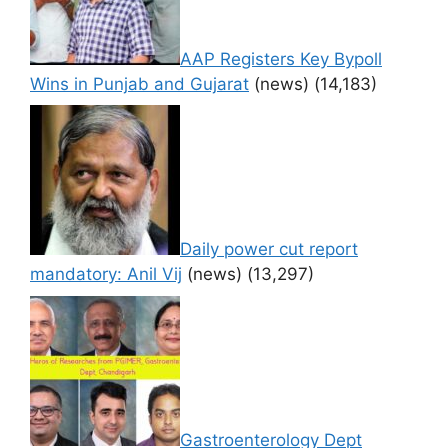
AAP Registers Key Bypoll
Wins in Punjab and Gujarat
(news)
(14,183)
Daily power cut report
mandatory: Anil Vij
(news)
(13,297)
Gastroenterology Dept