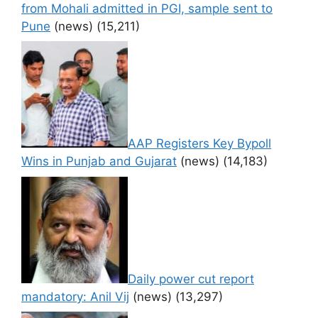
from Mohali admitted in PGI, sample sent to
Pune
(news)
(15,211)
AAP Registers Key Bypoll
Wins in Punjab and Gujarat
(news)
(14,183)
Daily power cut report
mandatory: Anil Vij
(news)
(13,297)