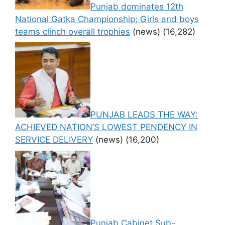
Punjab dominates 12th
National Gatka Championship; Girls and boys
teams clinch overall trophies
(news)
(16,282)
PUNJAB LEADS THE WAY:
ACHIEVED NATION’S LOWEST PENDENCY IN
SERVICE DELIVERY
(news)
(16,200)
Punjab Cabinet Sub-