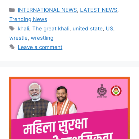
Categories
INTERNATIONAL NEWS
,
LATEST NEWS
,
Trending News
Tags
khali
,
The great khali
,
united state
,
US
,
wrestle
,
wrestling
Leave a comment