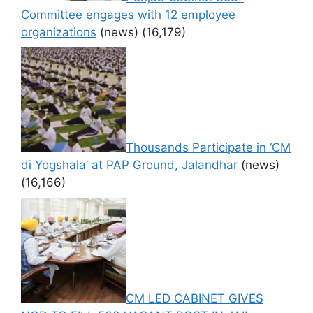
Committee engages with 12 employee
organizations
(news)
(16,179)
Thousands Participate in ‘CM
di Yogshala’ at PAP Ground, Jalandhar
(news)
(16,166)
CM LED CABINET GIVES