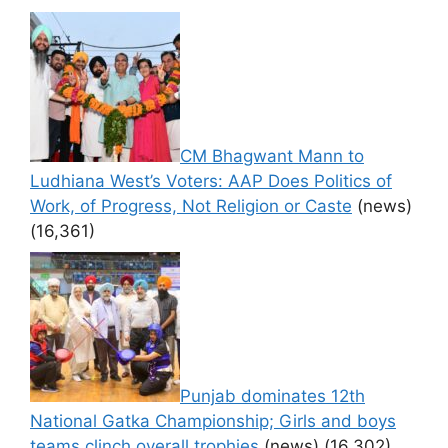
CM Bhagwant Mann to
Ludhiana West’s Voters: AAP Does Politics of
Work, of Progress, Not Religion or Caste
(news)
(16,361)
Punjab dominates 12th
National Gatka Championship; Girls and boys
teams clinch overall trophies
(news)
(16,302)