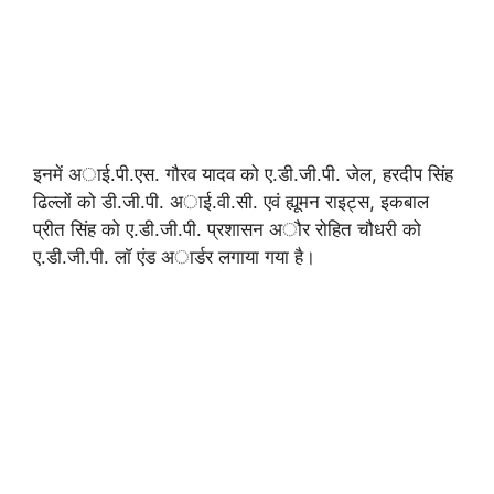
इनमें अाई.पी.एस. गौरव यादव को ए.डी.जी.पी. जेल, हरदीप सिंह
ढिल्लों को डी.जी.पी. अाई.वी.सी. एवं ह्यूमन राइट्स, इकबाल
प्रीत सिंह को ए.डी.जी.पी. प्रशासन अौर रोहित चौधरी को
ए.डी.जी.पी. लाॅ एंड अार्डर लगाया गया है।