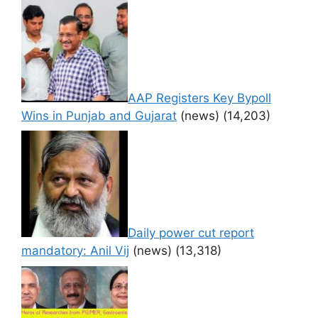
AAP Registers Key Bypoll
Wins in Punjab and Gujarat
(news)
(14,203)
Daily power cut report
mandatory: Anil Vij
(news)
(13,318)