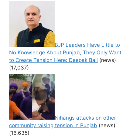
BJP Leaders Have Little to
No Knowledge About Punjab, They Only Want
to Create Tension Here: Deepak Bali
(news)
(17,037)
Nihangs attacks on other
community raising tension in Punjab
(news)
(16,635)