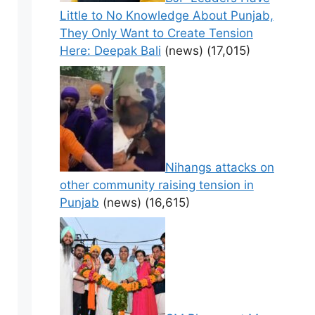
Little to No Knowledge About Punjab,
They Only Want to Create Tension
Here: Deepak Bali
(news)
(17,015)
Nihangs attacks on
other community raising tension in
Punjab
(news)
(16,615)