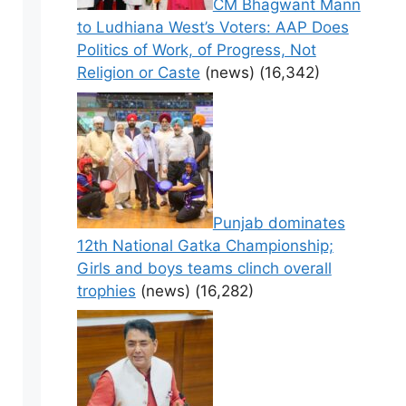
CM Bhagwant Mann
to Ludhiana West’s Voters: AAP Does
Politics of Work, of Progress, Not
Religion or Caste
(news)
(16,342)
Punjab dominates
12th National Gatka Championship;
Girls and boys teams clinch overall
trophies
(news)
(16,282)