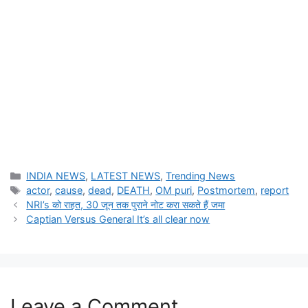
Categories
INDIA NEWS
,
LATEST NEWS
,
Trending News
Tags
actor
,
cause
,
dead
,
DEATH
,
OM puri
,
Postmortem
,
report
NRI’s को राहत, 30 जून तक पुराने नोट करा सकते हैं जमा
Captian Versus General It’s all clear now
Leave a Comment