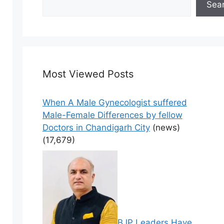
Sea
Most Viewed Posts
When A Male Gynecologist suffered
Male-Female Differences by fellow
Doctors in Chandigarh City
(news)
(17,679)
BJP Leaders Have