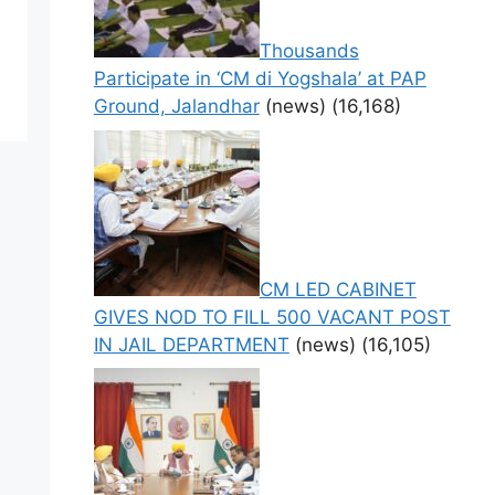
Thousands
Participate in ‘CM di Yogshala’ at PAP
Ground, Jalandhar
(news)
(16,168)
CM LED CABINET
GIVES NOD TO FILL 500 VACANT POST
IN JAIL DEPARTMENT
(news)
(16,105)