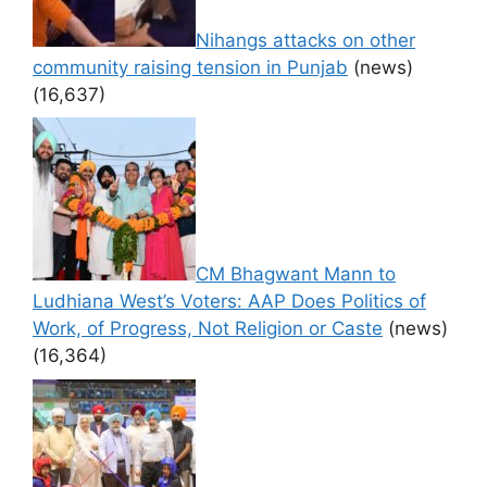
Nihangs attacks on other
community raising tension in Punjab
(news)
(16,637)
CM Bhagwant Mann to
Ludhiana West’s Voters: AAP Does Politics of
Work, of Progress, Not Religion or Caste
(news)
(16,364)